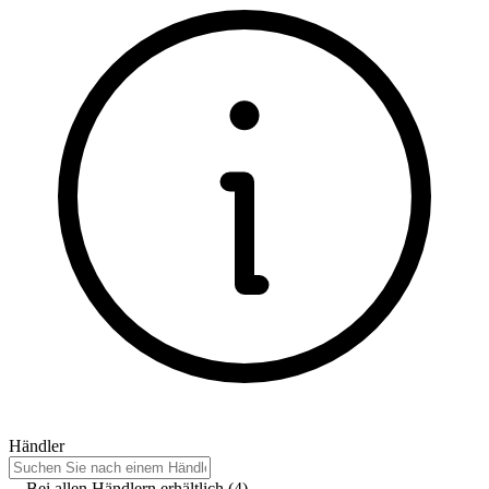
Händler
Bei allen Händlern erhältlich
(
4
)