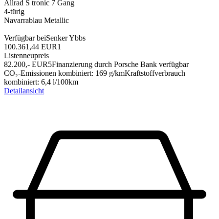
Allrad
S tronic 7 Gang
4-türig
Navarrablau Metallic
Verfügbar bei
Senker Ybbs
100.361,44 EUR
1
Listenneupreis
82.200,-‍ EUR
5
Finanzierung durch Porsche Bank verfügbar
CO₂-Emissionen kombiniert
:
169
g/km
Kraftstoffverbrauch
kombiniert
:
6,4
l/100km
Detailansicht