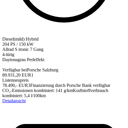
Diesel(mild) Hybrid
204
PS
/
150
kW
Allrad
S tronic 7 Gang
4-türig
Daytonagrau Perleffekt
Verfügbar bei
Porsche Salzburg
89.931,20 EUR
1
Listenneupreis
78.490,-‍ EUR
3
Finanzierung durch Porsche Bank verfügbar
CO₂-Emissionen kombiniert
:
141
g/km
Kraftstoffverbrauch
kombiniert
:
5,4
l/100km
Detailansicht