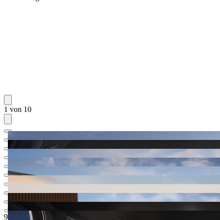
1 von 10
91.760,40 EUR
1
Listenneupreis