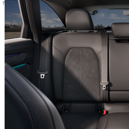
70.770,-‍ EUR
5