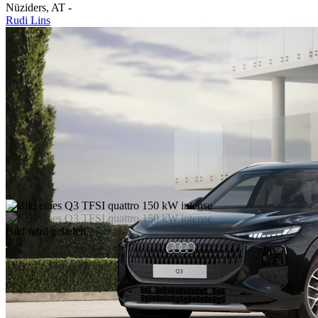
Nüziders
,
AT
-
Rudi Lins
Bild wird geladen